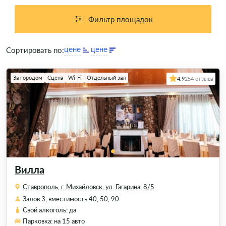
можно легко и быстро, ведь каталог содержит все
необходимые сведения и очень удобно отформатирован: к
Фильтр площадок
каждому заведению есть подробное описание, имеются
фото залов; для каждой площадки отмечены основные и
Сортировать по:
дополнительные услуги. Вся информация доступна к
просмотру – сравнивайте, выбирайте и заказывайте
понравившееся помещение для празднования дня рождения.
За городом
Сцена
Wi-Fi
Отдельный зал
4.9
254 отзыва
Вилла
Ставрополь, г. Михайловск, ул. Гагарина, 8/5
Залов 3, вместимость 40, 50, 90
Свой алкоголь: да
Парковка: на 15 авто