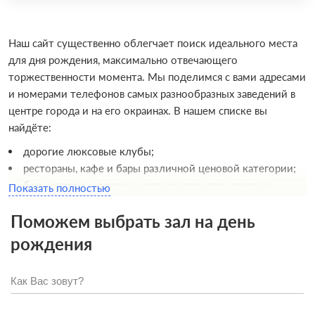
Наш сайт существенно облегчает поиск идеального места
для дня рождения, максимально отвечающего
торжественности момента. Мы поделимся с вами адресами
и номерами телефонов самых разнообразных заведений в
центре города и на его окраинах. В нашем списке вы
найдёте:
дорогие люксовые клубы;
рестораны, кафе и бары различной ценовой категории;
базы отдыха и другие места на открытом воздухе.
Показать полностью
Благодаря удобному функционалу нашего сервиса вы
Поможем выбрать зал на день
сможете быстро подобрать и снять в аренду лучшую
рождения
площадку, на которой отпраздновать день рождения
получится весело, вкусно и без лишних хлопот. Кстати, это
возможно абсолютно во всех заведениях, внесенных в наш
каталог, ведь им можно доверять полностью и
безоговорочно.